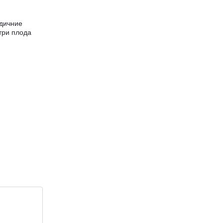
одичние
три плода