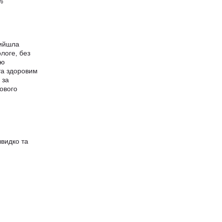
%
рийшла
логе, без
ою
та здоровим
 за
кового
швидко та