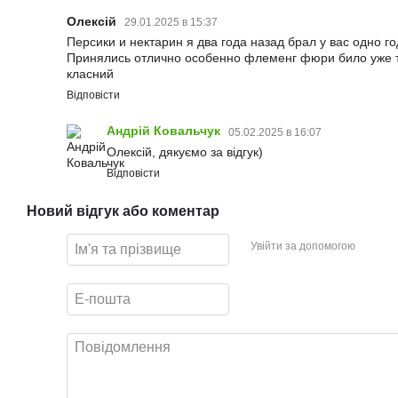
Олексій
29.01.2025 в 15:37
Персики и нектарин я два года назад брал у вас одно г
Принялись отлично особенно флеменг фюри било уже 
класний
Відповісти
Андрій Ковальчук
05.02.2025 в 16:07
Олексій, дякуємо за відгук)
Відповісти
Новий відгук або коментар
Увійти за допомогою