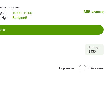
афік роботи:
Мій кошик
дні:
10:00–19:00
-Нд:
Вихідний
ача
Артикул
1430
Порівняти
В бажання