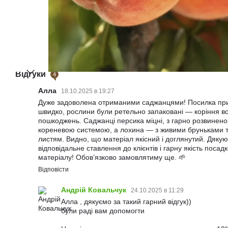
Відгуки
4
Алла
18.10.2025 в 19:27
Дуже задоволена отриманими саджанцями! Посилка п
швидко, рослини були ретельно запаковані — коріння во
пошкоджень. Саджанці персика міцні, з гарно розвинен
кореневою системою, а лохина — з живими бруньками 
листям. Видно, що матеріал якісний і доглянутий. Дякую
відповідальне ставлення до клієнтів і гарну якість посад
матеріалу! Обов’язково замовлятиму ще. 🌱
Відповісти
Андрій Ковальчук
24.10.2025 в 11:29
Алла , дякуємо за такий гарний відгук))
були раді вам допомогти