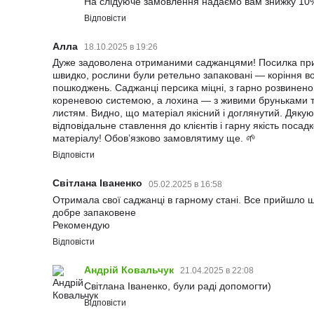
На слідуюче замовлення надаємо вам знижку 10
Відповісти
Алла
18.10.2025 в 19:26
Дуже задоволена отриманими саджанцями! Посилка п
швидко, рослини були ретельно запаковані — коріння во
пошкоджень. Саджанці персика міцні, з гарно розвинен
кореневою системою, а лохина — з живими бруньками 
листям. Видно, що матеріал якісний і доглянутий. Дякую
відповідальне ставлення до клієнтів і гарну якість посад
матеріалу! Обов’язково замовлятиму ще. 🌱
Відповісти
Світлана Іваненко
05.02.2025 в 16:58
Отримала свої саджанці в гарному стані. Все прийшло 
добре запаковене
Рекомендую
Відповісти
Андрій Ковальчук
21.04.2025 в 22:08
Світлана Іваненко, були раді допомогти)
Відповісти