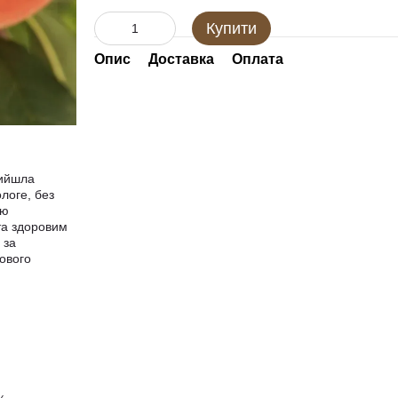
Купити
Опис
Доставка
Оплата
рийшла
логе, без
ою
та здоровим
 за
кового