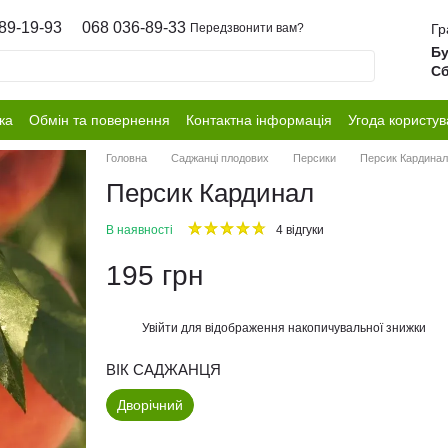
89-19-93
068 036-89-33
Гр
Передзвонити вам?
Бу
Сб
ка
Обмін та повернення
Контактна інформація
Угода користув
Головна
Саджанці плодових
Персики
Персик Кардинал
Персик Кардинал
В наявності
4 відгуки
195 грн
Увійти
для відображення накопичувальної знижки
%
ВІК САДЖАНЦЯ
Дворічний