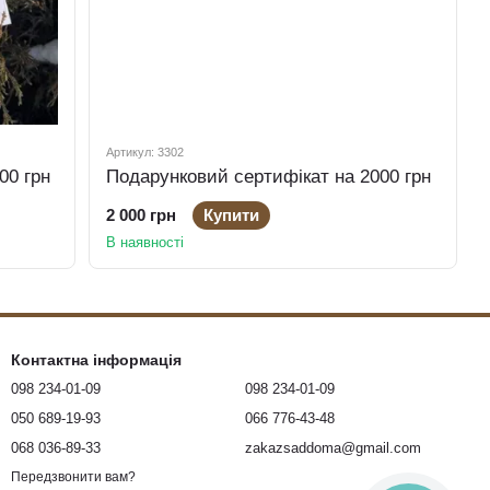
Артикул: 3302
00 грн
Подарунковий сертифікат на 2000 грн
2 000 грн
Купити
В наявності
Контактна інформація
098 234-01-09
098 234-01-09
050 689-19-93
066 776-43-48
068 036-89-33
zakazsaddoma@gmail.com
Передзвонити вам?