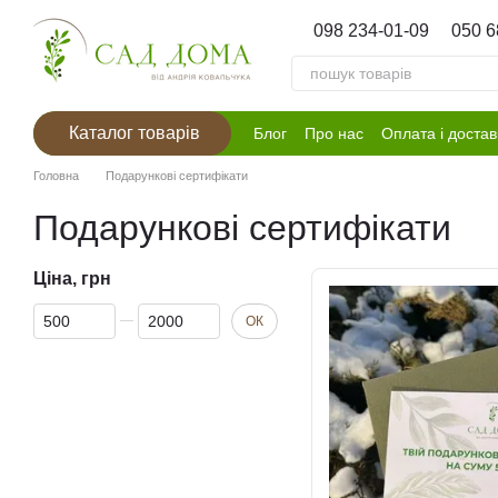
Перейти к основному контенту
098 234-01-09
050 6
Каталог товарів
Блог
Про нас
Оплата і достав
Головна
Подарункові сертифікати
Подарункові сертифікати
Ціна, грн
Від Ціна, грн
До Ціна, грн
ОК