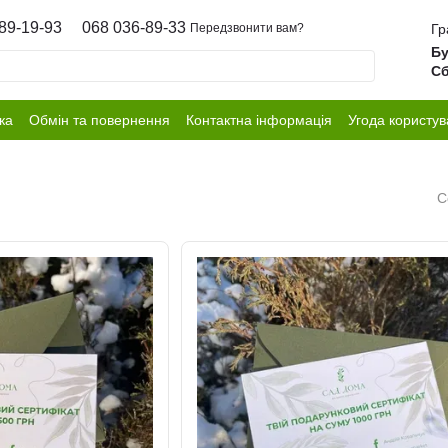
89-19-93
068 036-89-33
Гр
Передзвонити вам?
Бу
Сб
ка
Обмін та повернення
Контактна інформація
Угода користув
С