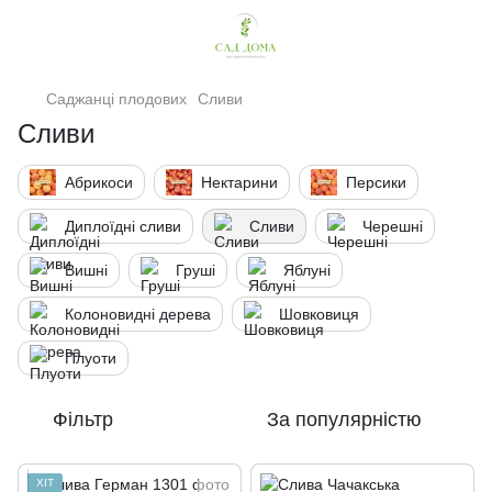
Саджанці плодових
Сливи
Сливи
Абрикоси
Нектарини
Персики
Диплоїдні сливи
Сливи
Черешні
Вишні
Груші
Яблуні
Колоновидні дерева
Шовковиця
Плуоти
Фільтр
За популярністю
ХІТ