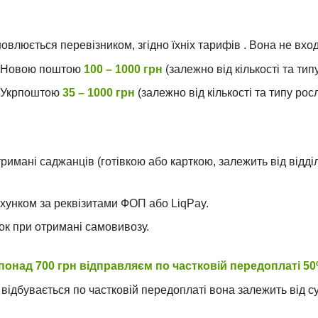
овлюється перевізником, згідно їхніх тарифів . Вона не вход
ь Новою поштою
100 – 1000 грн
(залежно від кількості та тип
ь Укрпоштою
35 – 1000 грн
(залежно від кількості та типу рос
тримані саджанців (готівкою або карткою, залежить від відд
хунком за реквізитами ФОП або LiqPay.
ок при отримані самовивозу.
понад 700 грн відправляєм по частковій передоплаті 50
ідбувається по частковій передоплаті вона залежить від с