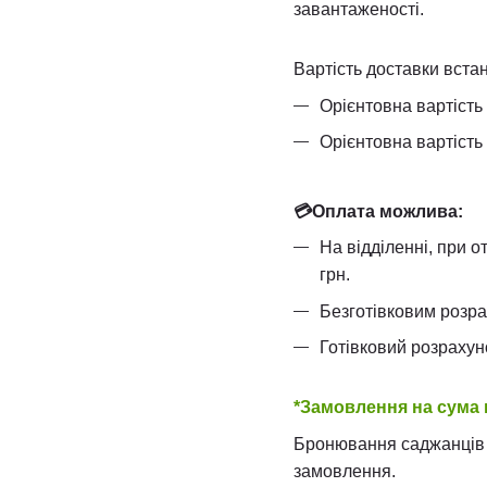
завантаженості.
Вартість доставки встан
Орієнтовна вартіст
Орієнтовна вартіст
💳Оплата можлива:
На відділенні, при о
грн.
Безготівковим розра
Готівковий розрахун
*Замовлення на сума 
Бронювання саджанців в
замовлення.