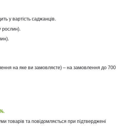
ить у вартість саджанців.
у рослин).
лин).
ілення на яке ви замовляєте) – на замовлення до 700
%.
уми товарів та повідомляється при підтверджені