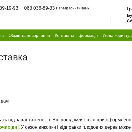
89-19-93
068 036-89-33
Гр
Передзвонити вам?
Бу
Сб
ка
Обмін та повернення
Контактна інформація
Угода користув
ставка
идачі
ать від завантаженості. Він повідомляється при оформленн
очих дні
. У сезон викопки і відправки плодових дерев мож