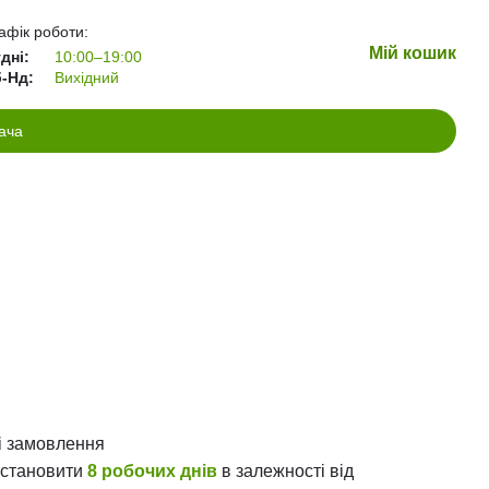
афік роботи:
Мій кошик
дні:
10:00–19:00
-Нд:
Вихідний
ача
і замовлення
е становити
8 робочих днів
в залежності від