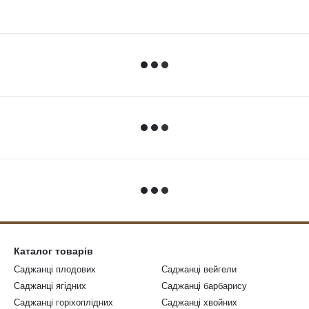
Каталог товарів
Саджанці плодових
Саджанці вейгели
Саджанці ягідних
Саджанці барбарису
Саджанці горіхоплідних
Саджанці хвойних