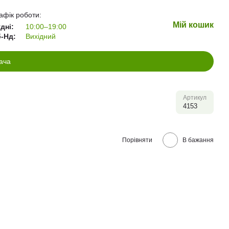
афік роботи:
Мій кошик
дні:
10:00–19:00
-Нд:
Вихідний
ача
Артикул
4153
Порівняти
В бажання