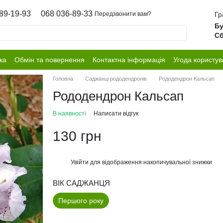
89-19-93
068 036-89-33
Гр
Передзвонити вам?
Бу
Сб
ка
Обмін та повернення
Контактна інформація
Угода користув
Головна
Саджанці рододендронів
Рододендрон Кальсап
Рододендрон Кальсап
В наявності
Написати відгук
130 грн
Увійти
для відображення накопичувальної знижки
%
ВІК САДЖАНЦЯ
Першого року