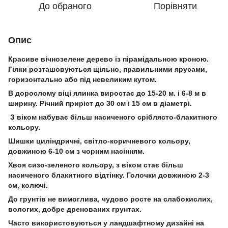
До обраного
Порівняти
Опис
Красиве вічнозелене дерево із пірамідальною кроною.
Гілки розташовуються щільно, правильними ярусами,
горизонтально або під невеликим кутом.
В дорослому віці ялинка виростає до 15-20 м. і 6-8 м в
ширину. Річний приріст до 30 см і 15 см в діаметрі.
З віком набуває більш насиченого сріблясто-блакитного
кольору.
Шишки циліндричні, світло-коричневого кольору,
довжиною 6-10 см з чорним насінням.
Хвоя сизо-зеленого кольору, з віком стає більш
насиченого блакитного відтінку. Голочки довжиною 2-3
см, колючі.
До грунтів не вимоглива, чудово росте на слабокислих,
вологих, добре дренованих грунтах.
Часто використовуються у ландшафтному дизайні на