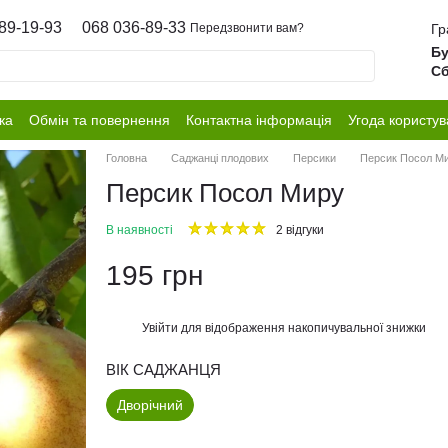
89-19-93
068 036-89-33
Гр
Передзвонити вам?
Бу
Сб
ка
Обмін та повернення
Контактна інформація
Угода користув
Головна
Саджанці плодових
Персики
Персик Посол М
Персик Посол Миру
В наявності
2 відгуки
195 грн
Увійти
для відображення накопичувальної знижки
%
ВІК САДЖАНЦЯ
Дворічний