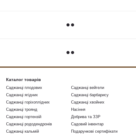
Каталог товарів
Саджанці плодових
Саджанці вейгели
Саджанці ягідних
Саджанці барбарису
Саджанці горіхоплідних
Саджанці хвойних
Саджанці троянд
Насіння
Саджанці гортензій
Добрива та ЗЗР
Саджанці рододендронів
Садовий інвентар
Саджанці кальмій
Подарункові сертифікати