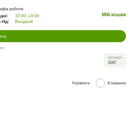
афік роботи:
Мій кошик
дні:
10:00–19:00
-Нд:
Вихідний
ача
иру
Артикул
3187
Порівняти
В бажання