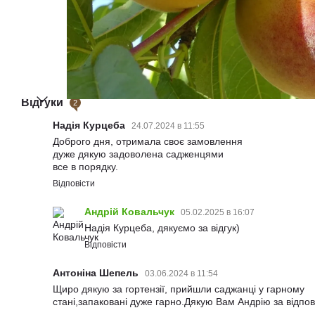
Відгуки
2
Надія Курцеба
24.07.2024 в 11:55
Доброго дня, отримала своє замовлення
дуже дякую задоволена садженцями
все в порядку.
Відповісти
Андрій Ковальчук
05.02.2025 в 16:07
Надія Курцеба, дякуємо за відгук)
Відповісти
Антоніна Шепель
03.06.2024 в 11:54
Щиро дякую за гортензії, прийшли саджанці у гарному
стані,запаковані дуже гарно.Дякую Вам Андрію за відпов