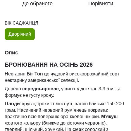
До обраного
Порівняти
ВІК САДЖАНЦЯ
Дворічний
Опис
БРОНЮВАННЯ НА ОСІНЬ 2026
Нектарин
Біг Топ
це чудовий високоврожайний сорт
нектарину американської селекції.
Дерево
середньоросле
, у висоту досягає 3-3,5 м, та
формує не густу крону.
Плоди
: круглі, трохи сплюснуті, вагою близько 150-200
грам. Насичений червоний рум’янець покриває
практично всю поверхню оранжевої шкірки.
М’якуш
жовтого кольору (ближче до кісточки червоніє),
твердий, щільний, хрумкий. На
смак
солодкий з