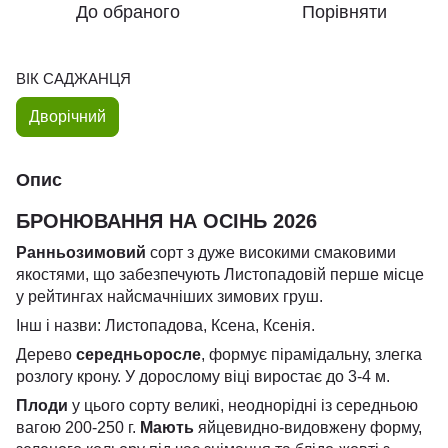
До обраного
Порівняти
ВІК САДЖАНЦЯ
Дворічний
Опис
БРОНЮВАННЯ НА ОСІНЬ 2026
Ранньозимовий
сорт з дуже високими смаковими
якостями, що забезпечують Листопадовій перше місце
у рейтингах найсмачніших зимових груш.
Інш і назви: Листопадова, Ксена, Ксенія.
Дерево
середньоросле
, формує пірамідальну, злегка
розлогу крону. У дорослому віці виростає до 3-4 м.
Плоди
у цього сорту великі, неоднорідні із середньою
вагою 200-250 г.
Мають
яйцевидно-видовжену форму,