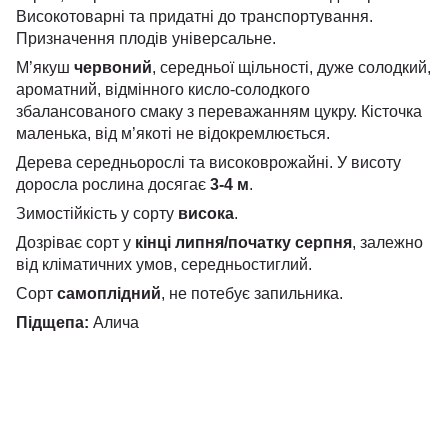
Високотоварні та придатні до транспортування.
Призначення плодів універсальне.
М’якуш
червоний
, середньої щільності, дуже солодкий,
ароматний, відмінного кисло-солодкого
збалансованого смаку з переважанням цукру. Кісточка
маленька, від м’якоті не відокремлюється.
Дерева середньорослі та високоврожайні. У висоту
доросла рослина досягає
3-4 м
.
Зимостійкість у сорту
висока
.
Дозріває сорт у
кінці липня/початку серпня
, залежно
від кліматичних умов, середньостиглий.
Сорт
самоплідний
, не потебує запильника.
Підщепа:
Алича