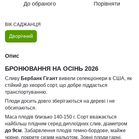
До обраного
Порівняти
ВІК САДЖАНЦЯ
Дворічний
Опис
БРОНЮВАННЯ НА ОСІНЬ 2026
Сливу
Бербанк Гігант
вивели селекціонери в США, як
стійкий до хвороб сорт, що добре піддається
транспортуванню.
Плоди досить довго зберігаються на дереві і не
обсипаються.
Маса плодів близько 140-150 г. Сорт вважається
найбільш плідним серед диплоїдних слив, діаметром
до 9см
. Забарвлення плодів темно-бордове, майже
чорне, покрите сизим нальотом. Зовні плоди гарні.