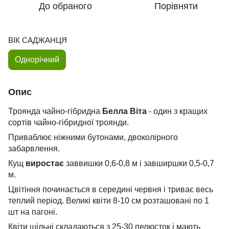
До обраного
Порівняти
ВІК САДЖАНЦЯ
Однорічний
Опис
Троянда чайно-гібридна
Белла Віта
- один з кращих
сортів чайно-гібридної троянди.
Приваблює ніжними бутонами, двоколірного
забарвлення.
Кущ
виростає
заввишки 0,6-0,8 м і завширшки 0,5-0,7
м.
Цвітіння починається в середині червня і триває весь
теплий період. Великі квіти 8-10 см розташовані по 1
шт на пагоні.
Квіти щільні складаються з 25-30 пелюсток і мають