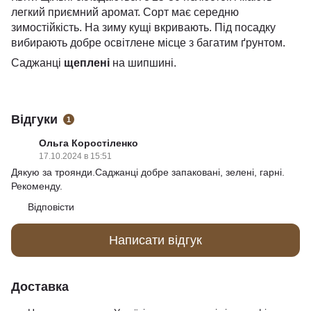
легкий приємний аромат. Сорт має середню
зимостійкість. На зиму кущі вкривають. Під посадку
вибирають добре освітлене місце з багатим ґрунтом.
Саджанці
щеплені
на шипшині.
Відгуки
1
Ольга Коростіленко
17.10.2024 в 15:51
Дякую за троянди.Саджанці добре запаковані, зелені, гарні.
Рекоменду.
Відповісти
Написати відгук
Доставка