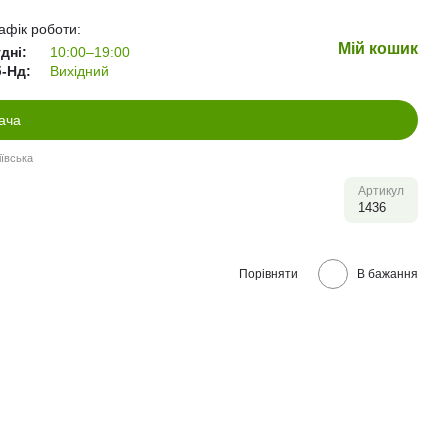
афік роботи:
Мій кошик
дні:
10:00–19:00
-Нд:
Вихідний
ача
ївська
Артикул
1436
Порівняти
В бажання