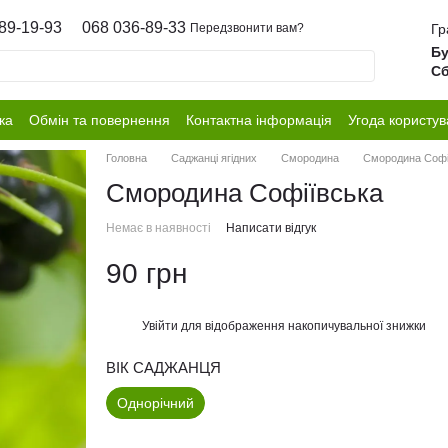
89-19-93
068 036-89-33
Гр
Передзвонити вам?
Бу
Сб
ка
Обмін та повернення
Контактна інформація
Угода користув
Головна
Саджанці ягідних
Смородина
Смородина Софі
Смородина Софіївська
Немає в наявності
Написати відгук
90 грн
Увійти
для відображення накопичувальної знижки
%
ВІК САДЖАНЦЯ
Однорічний