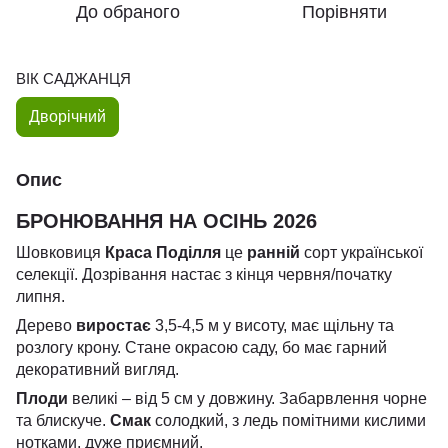
До обраного
Порівняти
ВІК САДЖАНЦЯ
Дворічний
Опис
БРОНЮВАННЯ НА ОСІНЬ 2026
Шовковиця
Краса Поділля
це
ранній
сорт української
селекції. Дозрівання настає з кінця червня/початку
липня.
Дерево
виростає
3,5-4,5 м у висоту, має щільну та
розлогу крону. Стане окрасою саду, бо має гарний
декоративний вигляд.
Плоди
великі – від 5 см у довжину. Забарвлення чорне
та блискуче.
Смак
солодкий, з ледь помітними кислими
нотками, дуже приємний.