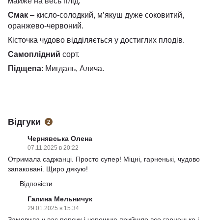
майже на весь плід.
Смак
– кисло-солодкий, м’якуш дуже соковитий,
оранжево-червоний.
Кісточка чудово відділяється у достиглих плодів.
Самоплідний
сорт.
Підщепа
: Мигдаль, Алича.
Відгуки
2
Чернявська Олена
07.11.2025 в 20:22
Отримала саджанці. Просто супер! Міцні, гарненькі, чудово
запаковані. Щиро дякую!
Відповісти
Галина Мельничук
29.01.2025 в 15:34
Замовила у вас персик і черешню прийшло все гарненьке і