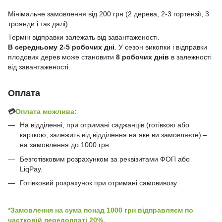
Мінімальне замовлення від 200 грн (2 дерева, 2-3 гортензії, 3
троянди і так далі).
Термін відправки залежать від завантаженості.
В середньому 2-5 робочих дні
. У сезон викопки і відправки
плодових дерев може становити
8 робочих днів
в залежності
від завантаженості.
Оплата
💳
Оплата можлива:
На відділенні, при отримані саджанців (готівкою або
карткою, залежить від відділення на яке ви замовляєте) –
на замовлення до 1000 грн.
Безготівковим розрахунком за реквізитами ФОП або
LiqPay.
Готівковий розрахунок при отримані самовивозу.
*Замовлення на сума понад 1000 грн відправляєм по
частковій передоплаті 20%.