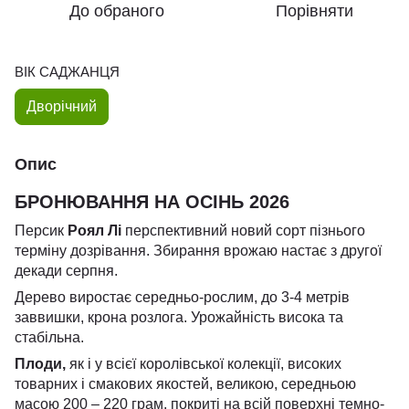
До обраного
Порівняти
ВІК САДЖАНЦЯ
Дворічний
Опис
БРОНЮВАННЯ НА ОСІНЬ 2026
Персик
Роял Лі
перспективний новий сорт пізнього
терміну дозрівання. Збирання врожаю настає з другої
декади серпня.
Дерево виростає середньо-рослим, до 3-4 метрів
заввишки, крона розлога. Урожайність висока та
стабільна.
Плоди,
як і у всієї королівської колекції, високих
товарних і смакових якостей, великою, середньою
масою 200 – 220 грам, покриті на всій поверхні темно-