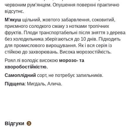
червоним рум’янцем. Опушення поверхні практично
відсутнє.
М’якуш
щільний, жовтого забарвлення, соковитий,
приємного солодкого смаку з нотками тропічних
фруктів. Плоди транспортабельні після зняття з дерева
без холодильника зберігаються до 10 днів. Підходить
для промислового вирощування. Як і вся серія із
стійкою до захворювань. Висока морозостійкість.
Роял лі володіє високою
морозо- та
хворобостійкістю.
Самоплідний
сорт, не потребує запильників.
Підщепа
: Мигдаль, Алича.
Відгуки
3