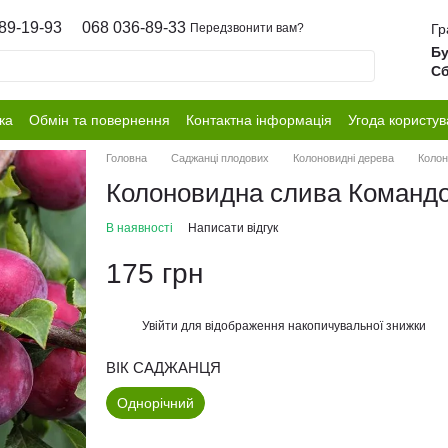
89-19-93
068 036-89-33
Гр
Передзвонити вам?
Бу
Сб
ка
Обмін та повернення
Контактна інформація
Угода користув
Головна
Саджанці плодових
Колоновидні дерева
Колон
Колоновидна слива Команд
В наявності
Написати відгук
175 грн
Увійти
для відображення накопичувальної знижки
%
ВІК САДЖАНЦЯ
Однорічний