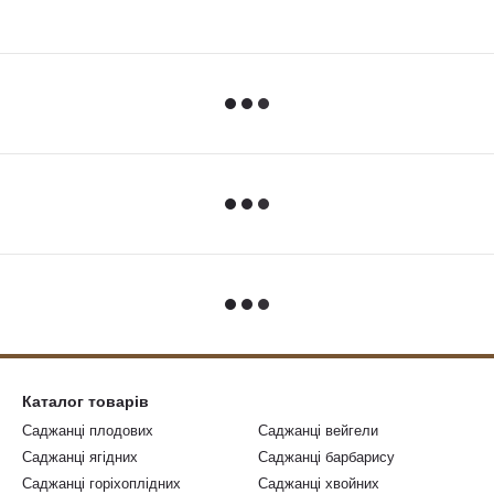
Каталог товарів
Саджанці плодових
Саджанці вейгели
Саджанці ягідних
Саджанці барбарису
Саджанці горіхоплідних
Саджанці хвойних