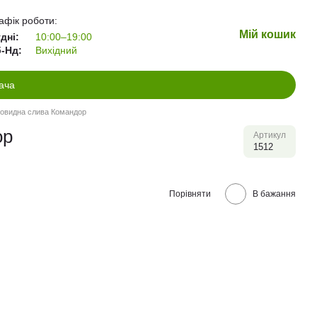
афік роботи:
Мій кошик
дні:
10:00–19:00
-Нд:
Вихідний
ача
овидна слива Командор
ор
Артикул
1512
Порівняти
В бажання