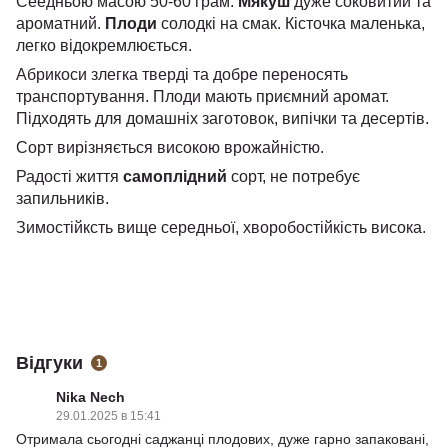
Сеедньою масою 50-60 грам.
Мякуш
дуже соковитий та
ароматний.
Плоди
солодкі на смак. Кісточка маленька,
легко відокремлюється.
Абрикоси злегка тверді та добре переносять
транспортування. Плоди мають приємний аромат.
Підходять для домашніх заготовок, випічки та десертів.
Сорт вирізняється високою врожайністю.
Радості життя
самоплідний
сорт, не потребує
запильників.
Зимостійксть вище середньої, хворобостійкість висока.
Відгуки
1
Nika Nech
29.01.2025 в 15:41
Отримала сьогодні саджанці плодових, дуже гарно запаковані,