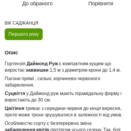
До обраного
Порівняти
ВІК САДЖАНЦЯ
Першого року
Опис
Гортензія
Даймонд Руж
є компактним кущем що
виростає
заввишки
1,5 м з діаметром крони до 1,4 м.
Пагони прямі , сильні, корчинево-червоного
забарвлення.
Суцвіття
у Даймонд руж мають пірамідальну форму і
виростають до 30 см.
Цвітіння
триває з середини червня до кінця вересня,
проте може трохи зрушуватися в залежності від умов.
Особливістю сорту є безперервна зміна
забарвлення квітів
протягом усього сезону. Так, білі