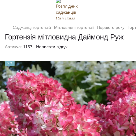
Саджанці гортензій
Мітловидні гортензії
Першого року
Гор
Гортензія мітловидна Даймонд Руж
Артикул:
1157
Написати відгук
ХІТ