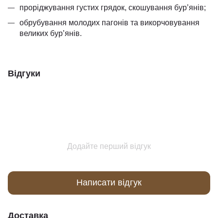
проріджування густих грядок, скошування бур’янів;
обрубування молодих пагонів та викорчовування
великих бур’янів.
Відгуки
Додайте перший відгук
Написати відгук
Доставка