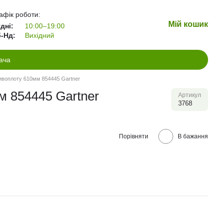
афік роботи:
Мій кошик
дні:
10:00–19:00
-Нд:
Вихідний
ача
ивоплоту 610мм 854445 Gartner
м 854445 Gartner
Артикул
3768
Порівняти
В бажання