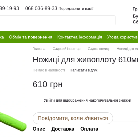
89-19-93
068 036-89-33
Гр
Передзвонити вам?
Бу
Сб
ка
Обмін та повернення
Контактна інформація
Угода користув
Головна
Садовий інвентар
Садові ножиці
Ножиці для ж
Ножиці для живоплоту 610м
Немає в наявності
Написати відгук
610 грн
Увійти
для відображення накопичувальної знижки
%
Повідомити, коли з'явиться
Опис
Доставка
Оплата