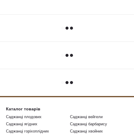
Каталог товарів
Саджанці плодових
Саджанці вейгели
Саджанці ягідних
Саджанці барбарису
Саджанці горіхоплідних
Саджанці хвойних