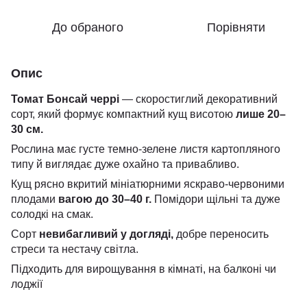
До обраного
Порівняти
Опис
Томат Бонсай черрі
— скоростиглий декоративний
сорт, який формує компактний кущ висотою
лише 20–
30 см.
Рослина має густе темно-зелене листя картопляного
типу й виглядає дуже охайно та привабливо.
Кущ рясно вкритий мініатюрними яскраво-червоними
плодами
вагою до 30–40 г.
Помідори щільні та дуже
солодкі на смак.
Сорт
невибагливий у догляді,
добре переносить
стреси та нестачу світла.
Підходить для вирощування в кімнаті, на балконі чи
лоджії