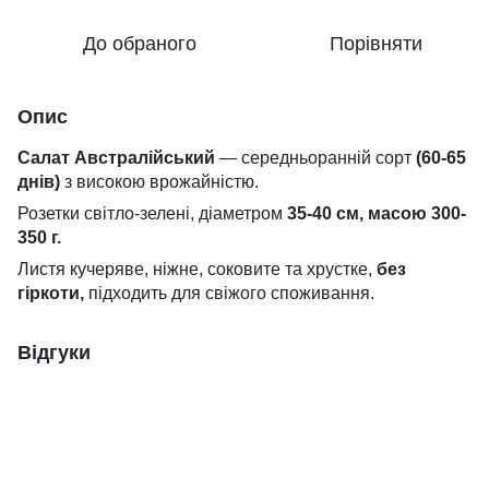
До обраного
Порівняти
Опис
Салат Австралiйський
— середньоранній сорт
(60-65
днів)
з високою врожайністю.
Розетки світло-зелені, діаметром
35-40 см, масою 300-
350 г.
Листя кучеряве, ніжне, соковите та хрустке,
без
гіркоти,
підходить для свіжого споживання.
Відгуки