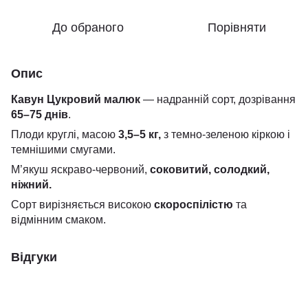
До обраного
Порівняти
Опис
Кавун Цукровий малюк
— надранній сорт, дозрівання
65–75 днів
.
Плоди круглі, масою
3,5–5 кг,
з темно-зеленою кіркою і
темнішими смугами.
М’якуш яскраво-червоний,
соковитий, солодкий,
ніжний.
Сорт вирізняється високою
скороспілістю
та
відмінним смаком.
Відгуки