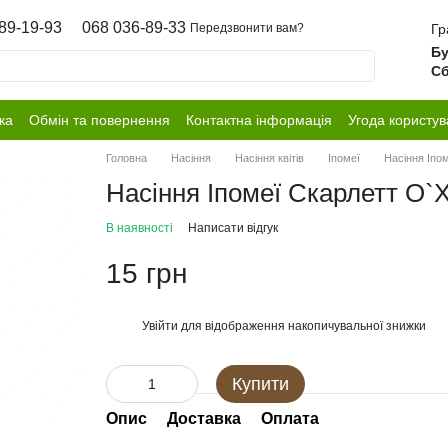
89-19-93
068 036-89-33
Гр
Передзвонити вам?
Бу
Сб
ка
Обмін та повернення
Контактна інформація
Угода користув
Головна
Насіння
Насіння квітів
Іпомеї
Насіння Іпо
Насіння Іпомеї Скарлетт О`Х
В наявності
Написати відгук
15 грн
Увійти
для відображення накопичувальної знижки
%
Купити
Опис
Доставка
Оплата