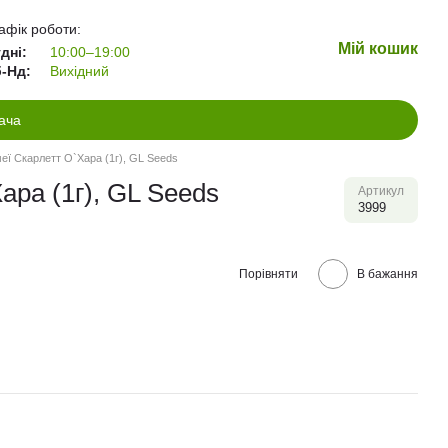
афік роботи:
Мій кошик
дні:
10:00–19:00
-Нд:
Вихідний
ача
меї Скарлетт О`Хара (1г), GL Seeds
ара (1г), GL Seeds
Артикул
3999
Порівняти
В бажання