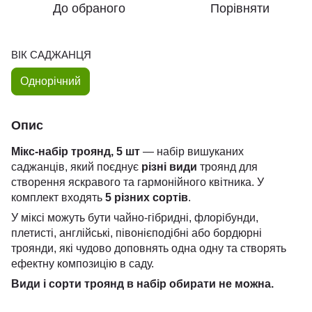
До обраного
Порівняти
ВІК САДЖАНЦЯ
Однорічний
Опис
Мікс-набір троянд, 5 шт
— набір вишуканих
саджанців, який поєднує
різні види
троянд для
створення яскравого та гармонійного квітника. У
комплект входять
5 різних сортів
.
У міксі можуть бути чайно-гібридні, флорібунди,
плетисті, англійські, півонієподібні або бордюрні
троянди, які чудово доповнять одна одну та створять
ефектну композицію в саду.
Види і сорти троянд в набір обирати не можна.