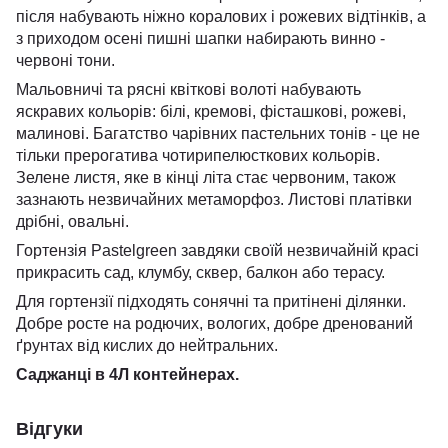
після набувають ніжно коралових і рожевих відтінків, а
з приходом осені пишні шапки набирають винно -
червоні тони.
Мальовничі та рясні квіткові волоті набувають
яскравих кольорів: білі, кремові, фісташкові, рожеві,
малинові. Багатство чарівних пастельних тонів - це не
тільки прерогатива чотирипелюсткових кольорів.
Зелене листя, яке в кінці літа стає червоним, також
зазнають незвичайних метаморфоз. Листові платівки
дрібні, овальні.
Гортензія Pastelgreen завдяки своїй незвичайній красі
прикрасить сад, клумбу, сквер, балкон або терасу.
Для гортензії підходять сонячні та притінені ділянки.
Добре росте на родючих, вологих, добре дренований
ґрунтах від кислих до нейтральних.
Саджанці в 4Л контейнерах.
Відгуки