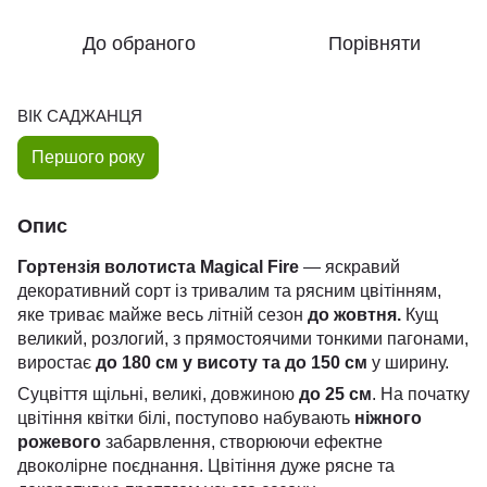
До обраного
Порівняти
ВІК САДЖАНЦЯ
Першого року
Опис
Гортензія волотиста Magical Fire
— яскравий
декоративний сорт із тривалим та рясним цвітінням,
яке триває майже весь літній сезон
до жовтня.
Кущ
великий, розлогий, з прямостоячими тонкими пагонами,
виростає
до 180 см у висоту та до 150 см
у ширину.
Суцвіття щільні, великі, довжиною
до 25 см
. На початку
цвітіння квітки білі, поступово набувають
ніжного
рожевого
забарвлення, створюючи ефектне
двоколірне поєднання. Цвітіння дуже рясне та