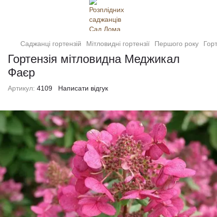
Саджанці гортензій
Мітловидні гортензії
Першого року
Гор
Гортензія мітловидна Меджикал
Фаєр
Артикул:
4109
Написати відгук