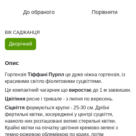
До обраного
Порівняти
ВІК САДЖАНЦЯ
Дворічний
Опис
Гортензія
Тіффані Пурпл
це дуже ніжна гортензія, із
красивими світло фіолетовими суцвіттями.
Це компактний чагарник що
виростає
до 1 м заввишки.
Цвітіння
рясне і тривале - з липня по вересень.
Сіцвіття
формуються крупні - 25-30 см. Дрібні
фертильні квітки, зосереджені у центрі суцвіття,
навколо них розташовані великі стерильні квітки.
Крайні квітки на початку цвітіння кремово-зелені з
темно-рожевою облямівкою по краях, потім