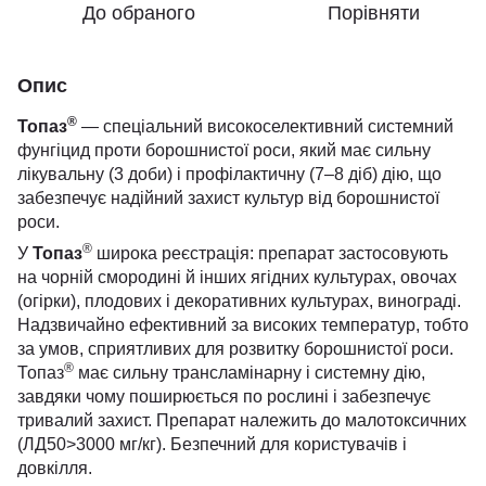
До обраного
Порівняти
Опис
®
Топаз
— спеціальний високоселективний системний
фунгіцид проти борошнистої роси, який має сильну
лікувальну (3 доби) і профілактичну (7–8 діб) дію, що
забезпечує надійний захист культур від борошнистої
роси.
®
У
Топаз
широка реєстрація: препарат застосовують
на чорній смородині й інших ягідних культурах, овочах
(огірки), плодових і декоративних культурах, винограді.
Надзвичайно ефективний за високих температур, тобто
за умов, сприятливих для розвитку борошнистої роси.
®
Топаз
має сильну трансламінарну і системну дію,
завдяки чому поширюється по рослині і забезпечує
тривалий захист. Препарат належить до малотоксичних
(ЛД50>3000 мг/кг). Безпечний для користувачів і
довкілля.