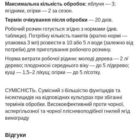
Максимальна кількість обробок:
яблуня — 3;
ягідники, огірки — 2 за сезон.
Термін очікування після обробки
— 20 днів.
Робочий розчин готується згідно з нормами (див.
таблицю). Потрібну кількість пакетів (кратно нормі —
упаковка 3 мл) розвести в 10 або 5 л води (залежно від
потреби) для приготування робочого розчину.
Норма витрати робочої рідини: молоді дерева — 2 л/
дерево; плодоносні середнього віку — до 5 л/дерево;
кущі — 1,5–2 л/кущ; огірки — до 5 л/сотку.
СУМІСНІСТЬ. Сумісний з більшістю фунгіцидів та
інсектицидів на відповідних культурах при збіганні
термінів обробки. Високоефективний проти чорної,
аспергільозної та чорної пліснявоподібної гнилей ягід
винограду
Відгуки