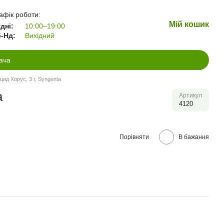
афік роботи:
Мій кошик
дні:
10:00–19:00
-Нд:
Вихідний
ача
цид Хорус, 3 г, Syngenta
a
Артикул
4120
Порівняти
В бажання