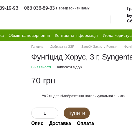
89-19-93
068 036-89-33
Гр
Передзвонити вам?
Бу
Сб
ка
Обмін та повернення
Контактна інформація
Угода користув
Головна
Добрива та ЗЗР
Засоби Захисту Рослин
Фунгі
Фунгіцид Хорус, 3 г, Syngent
В наявності
Написати відгук
70 грн
Увійти
для відображення накопичувальної знижки
%
Купити
Опис
Доставка
Оплата