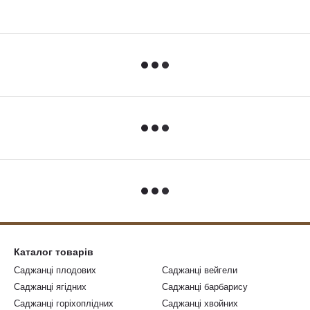
Каталог товарів
Саджанці плодових
Саджанці вейгели
Саджанці ягідних
Саджанці барбарису
Саджанці горіхоплідних
Саджанці хвойних