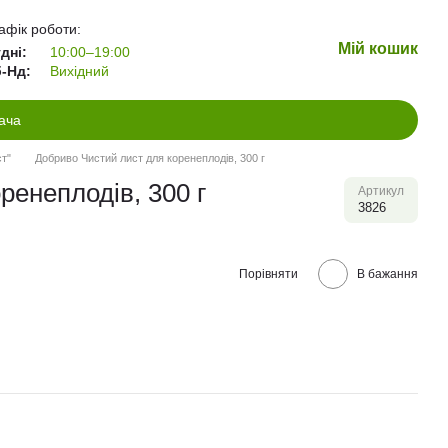
афік роботи:
Мій кошик
дні:
10:00–19:00
-Нд:
Вихідний
ача
т"
Добриво Чистий лист для коренеплодів, 300 г
ренеплодів, 300 г
Артикул
3826
Порівняти
В бажання