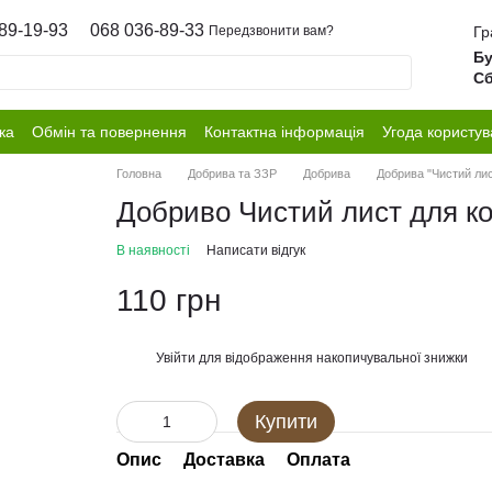
89-19-93
068 036-89-33
Гр
Передзвонити вам?
Бу
Сб
ка
Обмін та повернення
Контактна інформація
Угода користув
Головна
Добрива та ЗЗР
Добрива
Добрива "Чистий лис
Добриво Чистий лист для ко
В наявності
Написати відгук
110 грн
Увійти
для відображення накопичувальної знижки
%
Купити
Опис
Доставка
Оплата