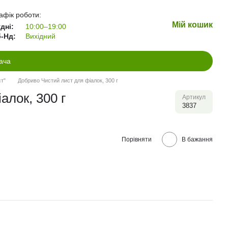
афік роботи:
Мій кошик
дні:
10:00–19:00
-Нд:
Вихідний
ача
т"
Добриво Чистий лист для фіалок, 300 г
алок, 300 г
Артикул
3837
Порівняти
В бажання