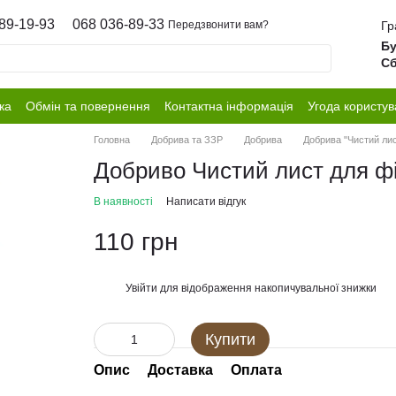
89-19-93
068 036-89-33
Гр
Передзвонити вам?
Бу
Сб
ка
Обмін та повернення
Контактна інформація
Угода користув
Головна
Добрива та ЗЗР
Добрива
Добрива "Чистий лис
Добриво Чистий лист для фі
В наявності
Написати відгук
110 грн
Увійти
для відображення накопичувальної знижки
%
Купити
Опис
Доставка
Оплата