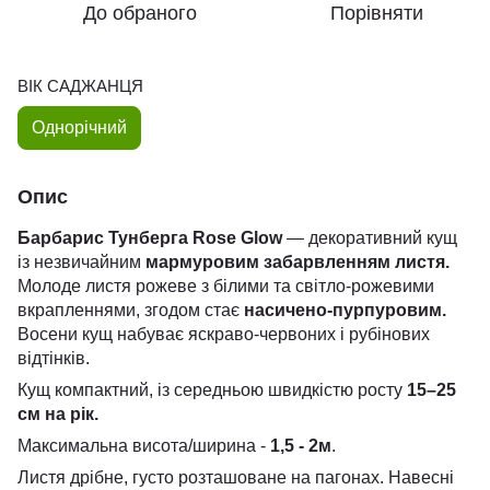
До обраного
Порівняти
ВІК САДЖАНЦЯ
Однорічний
Опис
Барбарис Тунберга Rose Glow
— декоративний кущ
із незвичайним
мармуровим забарвленням листя.
Молоде листя рожеве з білими та світло-рожевими
вкрапленнями, згодом стає
насичено-пурпуровим.
Восени кущ набуває яскраво-червоних і рубінових
відтінків.
Кущ компактний, із середньою швидкістю росту
15–25
см на рік.
Максимальна висота/ширина -
1,5 - 2м
.
Листя дрібне, густо розташоване на пагонах. Навесні