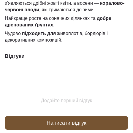
з’являються дрібні жовті квіти, а восени —
коралово-
червоні плоди,
які тримаються до зими.
Найкраще росте на сонячних ділянках та
добре
дренованих ґрунтах
.
Чудово
підходить для
живоплотів, бордюрів і
декоративних композицій.
Відгуки
Додайте перший відгук
Написати відгук