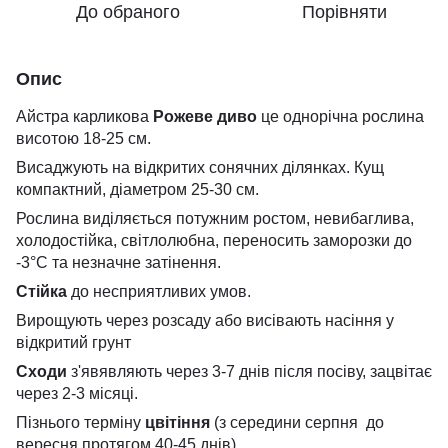
До обраного
Порівняти
Опис
Айстра карликова
Рожеве диво
це однорічна рослина
висотою 18-25 см.
Висаджують на відкритих сонячних ділянках. Кущ
компактний, діаметром 25-30 см.
Рослина виділяється потужним ростом, невибаглива,
холодостійка, світлолюбна, переносить заморозки до
-3°С та незначне затінення.
Стійка
до несприятливих умов.
Вирощують через розсаду або висівають насіння у
відкритий грунт
Сходи
з'явявляють через 3-7 днів після посіву, зацвітає
через 2-3 місяці.
Пізнього терміну
цвітіння
(з середини серпня до
вересня протягом 40-45 днів).