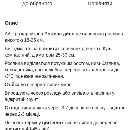
До обраного
Порівняти
Опис
Айстра карликова
Рожеве диво
це однорічна рослина
висотою 18-25 см.
Висаджують на відкритих сонячних ділянках. Кущ
компактний, діаметром 25-30 см.
Рослина виділяється потужним ростом, невибаглива,
холодостійка, світлолюбна, переносить заморозки до
-3°С та незначне затінення.
Стійка
до несприятливих умов.
Вирощують через розсаду або висівають насіння у
відкритий грунт
Сходи
з'явявляють через 3-7 днів після посіву, зацвітає
через 2-3 місяці.
Пізнього терміну
цвітіння
(з кінця липня до вересня
протягом 40-45 днів).