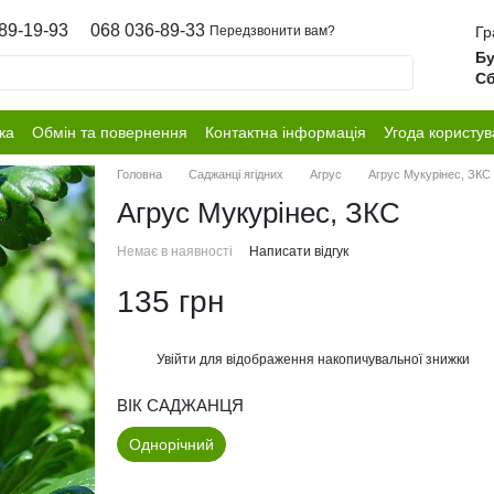
89-19-93
068 036-89-33
Гр
Передзвонити вам?
Бу
Сб
ка
Обмін та повернення
Контактна інформація
Угода користув
Головна
Саджанці ягідних
Агрус
Агрус Мукурінес, ЗКС
Агрус Мукурінес, ЗКС
Немає в наявності
Написати відгук
135 грн
Увійти
для відображення накопичувальної знижки
%
ВІК САДЖАНЦЯ
Однорічний