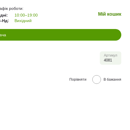
афік роботи:
Мій кошик
дні:
10:00–19:00
-Нд:
Вихідний
ача
Артикул
4081
Порівняти
В бажання