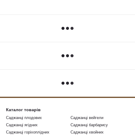
Каталог товарів
Саджанці плодових
Саджанці вейгели
Саджанці ягідних
Саджанці барбарису
Саджанці горіхоплідних
Саджанці хвойних