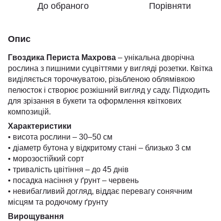
До обраного
Порівняти
Опис
Гвоздика Периста Махрова
– унікальна дворічна
рослина з пишними суцвіттями у вигляді розетки. Квітка
виділяється торочкуватою, різьбленою облямівкою
пелюсток і створює розкішний вигляд у саду. Підходить
для зрізання в букети та оформлення квіткових
композицій.
Характеристики
• висота рослини – 30–50 см
• діаметр бутона у відкритому стані – близько 3 см
• морозостійкий сорт
• тривалість цвітіння – до 45 днів
• посадка насіння у ґрунт – червень
• невибагливий догляд, віддає перевагу сонячним
місцям та родючому ґрунту
Вирощування