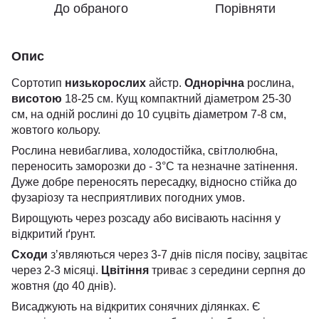
До обраного
Порівняти
Опис
Сортотип
низькорослих
айстр.
Однорічна
рослина,
висотою
18-25 см. Кущ компактний діаметром 25-30
см, на одній рослині до 10 суцвіть діаметром 7-8 см,
жовтого кольору.
Рослина невибаглива, холодостійка, світлолюбна,
переносить заморозки до - 3°С та незначне затінення.
Дуже добре переносять пересадку, відносно стійка до
фузаріозу та несприятливих погодних умов.
Вирощують через розсаду або висівають насіння у
відкритий ґрунт.
Сходи
зʼявляються через 3-7 днів після посіву, зацвітає
через 2-3 місяці.
Цвітіння
триває з середини серпня до
жовтня (до 40 днів).
Висаджують на відкритих сонячних ділянках. Є